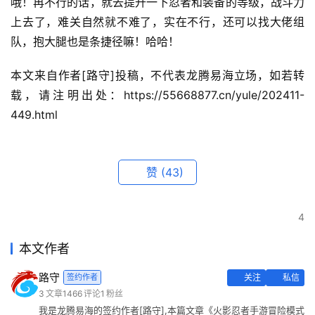
哦！再不行的话，就去提升一下忍者和装备的等级，战斗力
上去了，难关自然就不难了，实在不行，还可以找大佬组
队，抱大腿也是条捷径嘛！哈哈！
本文来自作者[路守]投稿，不代表龙腾易海立场，如若转
载，请注明出处：https://55668877.cn/yule/202411-
449.html
赞
(43)
4
本文作者
路守
签约作者
关注
私信
3
文章
1466
评论
1
粉丝
我是龙腾易海的签约作者[路守],本篇文章《火影忍者手游冒险模式