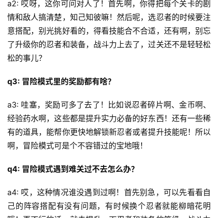
a2: 哎呀，这你可问对人了！首先啊，你得把每个关卡的剧
情和敌人搞清楚，知己知彼嘛！然后呢，选忍者的时候要注
意搭配，别光挑好看的，得看技能合不合适，还有啊，别忘
了升级你的忍者和装备，战斗力上去了，过关还不是轻轻松
松的事儿？
q3: 冒险模式里的奖励都有啥？
a3: 哇塞，奖励可多了去了！比如说忍者碎片啊、金币啊、
经验药水啊，这些都是提升实力必备的好东西！还有一些稀
有的道具，能帮你更快地解锁新忍者或者提升技能呢！所以
啊，冒险模式可是个不容错过的宝地哦！
q4: 冒险模式遇到难关过不去怎么办？
a4: 哎，这种情况谁没遇到过啊！首先别急，可以先看看自
己的阵容搭配有没有问题，有时候换个忍者就能柳暗花明