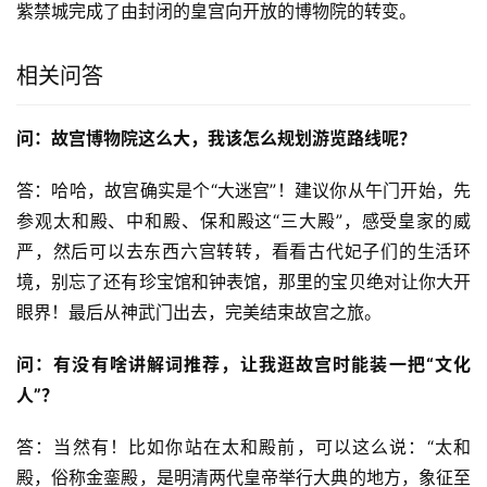
紫禁城完成了由封闭的皇宫向开放的博物院的转变。
相关问答
问：故宫博物院这么大，我该怎么规划游览路线呢？
答：哈哈，故宫确实是个“大迷宫”！建议你从午门开始，先
参观太和殿、中和殿、保和殿这“三大殿”，感受皇家的威
严，然后可以去东西六宫转转，看看古代妃子们的生活环
境，别忘了还有珍宝馆和钟表馆，那里的宝贝绝对让你大开
眼界！最后从神武门出去，完美结束故宫之旅。
问：有没有啥讲解词推荐，让我逛故宫时能装一把“文化
人”？
答：当然有！比如你站在太和殿前，可以这么说：“太和
殿，俗称金銮殿，是明清两代皇帝举行大典的地方，象征至