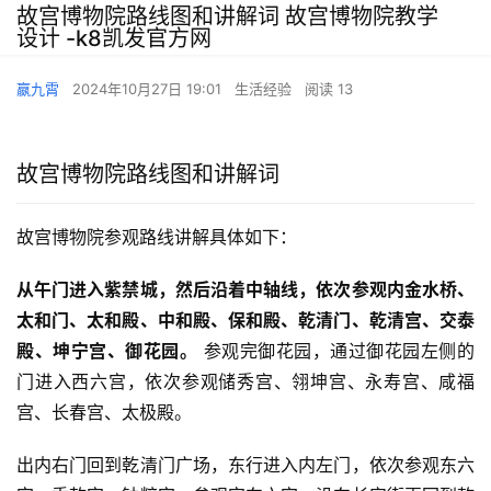
故宫博物院路线图和讲解词 故宫博物院教学
设计 -k8凯发官方网
嬴九霄
2024年10月27日 19:01
生活经验
阅读 13
故宫博物院路线图和讲解词
故宫博物院参观路线讲解具体如下：
从午门进入紫禁城，然后沿着中轴线，依次参观内金水桥、
太和门、太和殿、中和殿、保和殿、乾清门、乾清宫、交泰
殿、坤宁宫、御花园。
 参观完御花园，通过御花园左侧的
门进入西六宫，依次参观储秀宫、翎坤宫、永寿宫、咸福
宫、长春宫、太极殿。
出内右门回到乾清门广场，东行进入内左门，依次参观东六