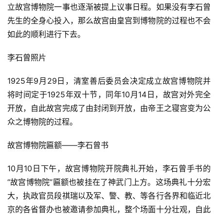
立故宫博物院一事也逐渐被提上议事日程。如果没有李石曾
先生的全身心投入，那么故宫由皇宫到博物院的过程也不会
如此的顺利进行下去。
李石曾照片
1925年9月29日，清室善后委员会决定成立故宫博物院并
将时间定于1925年双十节，同年10月14日，故宫对外完全
开放，自此故宫完成了由封闭到开放，由帝王之寝宫变为公
众之博物院的过程。
故宫博物院匾额——李石曾书
10月10日下午，故宫博物院开院典礼开始，李石曾手书的
“故宫博物院”匾额也被挂在了神武门上方。这场典礼十分宏
大，执政官员段祺瑞以及军、警、教、等各行各界和临近北
京的各省督办也被邀请参加典礼，整个场面十分壮观，自此