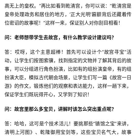
高无上的皇权。”再比如看到乾清宫，你可以说：“乾清宫是
皇帝处理政务和居住的地方，‘正大光明’匾额背后还藏着传
位密诏的故事呢！”这样一来，保证别人对你刮目相看！
问：老师想带学生去故宫，有什么教学设计建议吗？
答：哎呀，这个主意超棒！首先可以设计个“故宫寻宝”活
动，让学生们按图索骥，找到指定的文物并了解其背后的故
事，可以分组进行角色扮演，比如有的组扮演皇帝，有的组
扮演大臣，模拟古代朝会场景，让学生们写一篇《故宫一日
游》的作文，锻炼他们的观察和表达能力，这样一趟下来，
保证学生们既玩得开心，又学到了知识！
问：故宫里那么多宝贝，讲解时该怎么突出重点呢？
答：哈哈，这可是个技术活儿！要挑那些“镇馆之宝”来讲，
清明上河图》、乾隆御用宝剑等，这些宝贝名气大，故事