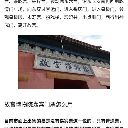
宫、乘乾宫、钟粹宫。参观完东六宫，沿东长安街再回到乾
清门广场，向东穿过景运门，进入锡庆门，进入皇极门，参
观皇极殿、永寿宫、扮戏楼，珍妃井。出贞顺门，西行出神
武门，离开故宫。
故宫博物院嘉宾门票怎么用
目前市面上出售的票是没有嘉宾票这一说的，只有普通票，