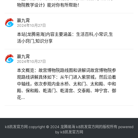
物院教学设计》能对你有所帮助！
嬴九霄
2024年10月27日
本站[龙腾易海]内容主要涵盖：生活百科,小常识,生
活小窍门,知识分享
嬴九霄
2024年10月27日
本文概览：故宫博物院路线图和讲解词故宫博物院参
观路线讲解具体如下：从午门进入紫禁城，然后沿着
中轴线，依次参观内金水桥、太和门、太和殿、中和
殿、保和殿、乾清门、乾清宫、交泰殿、坤宁宫、御
花...
k8凯发官方网 copyright © 2024 龙腾易海 k8凯发官方网的版权所有 powered
by
k8凯发官方网