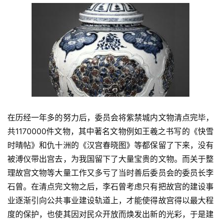
在历经一年多的努力后，委员会将紫禁城内文物清点完毕，
共1170000件文物，其中著名文物例如王羲之书写的《快雪
时晴帖》和仇十洲的《汉宫春晓图》等都保留了下来，没有
被溥仪带出宫去，为我国留下了大量宝贵的文物。而关于整
理故宫文物等大量工作又多亏了当时善后委员会的委员长李
石曾。在清点完文物之后，李石曾考虑只有把故宫的建设事
业逐渐引向公共事业建设轨道上，才能使得故宫得以最大程
度的保护，也使其因对民众开放而焕发出新的光彩，于是建