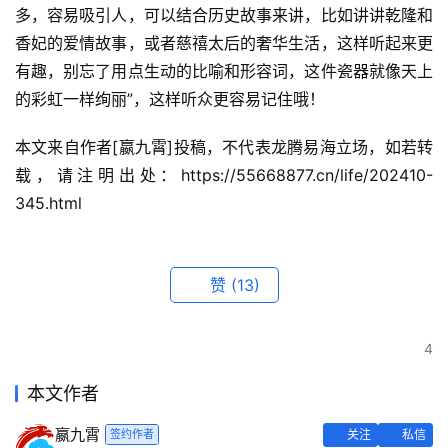
多，容易吸引人，可以结合历史故事来讲，比如讲讲乾隆和
香妃的爱情故事，或者慈禧太后的奢华生活，这样听起来更
有趣，别忘了用点生动的比喻和形容词，这件瓷器就像天上
的彩虹一样绚丽”，这样听众更容易记住哦！
本文来自作者[嬴九霄]投稿，不代表龙腾易海立场，如若转
载，请注明出处：https://55668877.cn/life/202410-
345.html
赞
(13)
4
本文作者
嬴九霄
签约作者
关注
私信