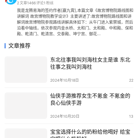
2
文章
1466
评论
1
粉丝
我是龙腾易海的签约作者[嬴九霄],本篇文章《故宫博物院路线图和
讲解词 故宫博物院教学设计》主要讲述了:故宫博物院路线图和讲
解词故宫博物院参观路线讲解具体如下：从午门进入紫禁城，然后
沿着中轴线，依次参观内金水桥、太和门、太和殿、中和殿、保和
殿、乾清门、乾清宫、交泰殿、坤宁宫、御花...
文章推荐
东北往事我叫刘海柱女主是谁 东北
往事之我叫刘海柱
2024年10月18日
22
仙侠手游推荐女生不氪金 不氪金的
良心仙侠手游
2024年10月20日
13
宝宝选择什么的奶粉给他喝好 给宝