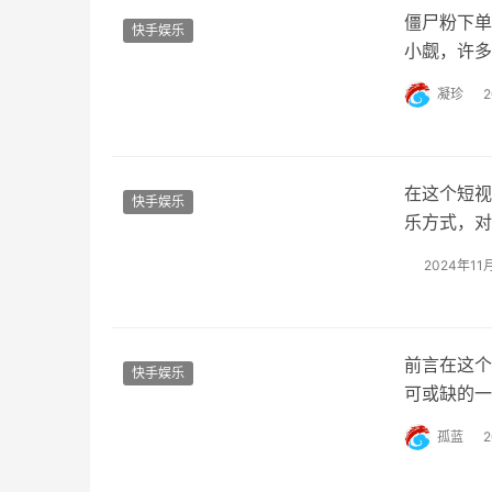
僵尸粉下单
快手娱乐
小觑，许多
道，随之而
凝珍
只为了增加
说，他们可
在这个短视
快手娱乐
乐方式，对
了他们最关
2024年11
和抖音上快
台，有着庞
前言在这个
快手娱乐
可或缺的一
来说，了解
孤蓝
详细介绍如
手评论区的