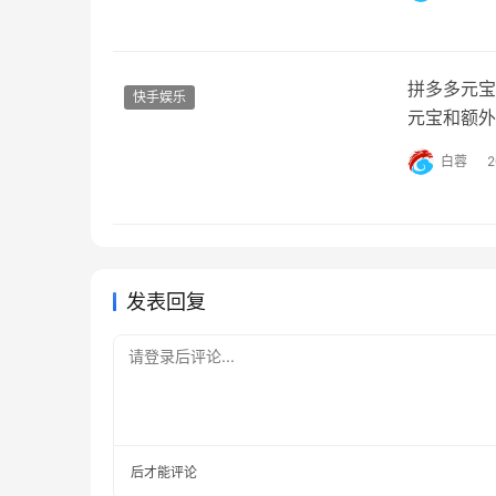
解如何在抖
为你提供一
拼多多元宝
快手娱乐
元宝和额外
币，用户可
白蓉
件下，用户
金，而额外
发表回复
请登录后评论...
后才能评论