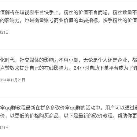
值解析在短视频平台快手上，粉丝的价值不言而喻，粉丝数量不
的影响力，也是衡量账号商业价值的重要指标，快手粉丝的价值
下几个方面：广告合作：粉丝越多，广告主越愿意与账号合作，
月21日
更大的曝光率和潜在的转化率。商品销售：拥有大量粉丝的账号
带货等方式销售商品
化时代，社交媒体的影响力不容小觑，无论是个人还是企业，都
点赞数来提升自己的在线影响力，24小时自助下单平台成为了
本文将介绍如何通过这些平台以便宜的价格获得点赞，特别是针
2024年11月21日
qq空间的点赞服务，并以小红书分享类文章的结构进行撰写。
自助下单平台2
拿qq群教程最新在拼多多砍价拿qq群的活动中，用户可以通过
价，以更低的价格购买商品，以下是最新的砍价教程，帮助你更
动。打开拼多多app，找到你想要购买的商品，并点击“砍价免
月21日
要分享砍价链接到你的qq群，邀请群友帮忙砍价，为了提高砍价