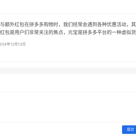
音上低价下单，以及拼多多0.01碎片活动需要拉多少人参与，同
个dy低价下
与额外红包在拼多多购物时，我们经常会遇到各种优惠活动，其
红包是用户们非常关注的焦点，元宝是拼多多平台的一种虚拟货
以通过参与活动、完成任务等方式获得，而额外红包则是在特定
2024年12月13日
可以获得的额外优惠。拼多多元宝可以用来兑换商品或者抵扣现
红包则可以直接用于购物
提交