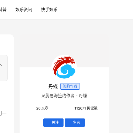
科普
娱乐资讯
快手娱乐
人
丹蝶
签约作者
龙腾易海签约作者 - 丹蝶
26
文章
112671
阅读数
们一
关注
留言