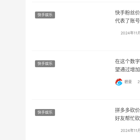
快手粉丝价
快手娱乐
代表了账号
要体现在以
2024年11
为这意味着
以通过直播
在这个数字
快手娱乐
望通过增加
人的选择，
碧曼
快手作品和
是24小时
拼多多砍价
快手娱乐
好友帮忙砍
效地参与活
2024年11
拿”，你需