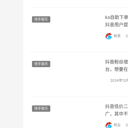
率，你可以
ks自助下
快手娱乐
抖音用户提
助用户在短
秋双
的特色服务
提升账号的
抖音粉丝增
快手娱乐
台，想要在
何通过有效
2024年12
要了解抖音
荐内容，制
抖音低价二
快手娱乐
广，其中不
的价格吸引
听云