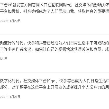
平台k8凯发官方网官网入口在互联网时代，社交媒体的影响力
平台如微博、抖音等都成为了人们展示自我、获取信息的重要渠
来的“僵尸粉”现象也日益严重，僵尸粉指的是那些没有实际互动
2024年11月20日
粉丝数量而存在的虚假账户，对于想要了解如何获取僵尸粉的人
能会在搜索引擎中寻找“僵尸粉下
频盛行的时代，快手和抖音已经成为人们日常生活中不可或缺的
于许多创作者来说，如何让自己的视频快速获得关注和点赞，成
心的问题，本文将为你提供一些实用的技巧和方法，帮助你在快
月20日
速增加点赞和上热门。快手免费上热门技巧快手作为一个短视频
大的用户群体，想要
数字化时代，社交媒体平台如qq、快手等已成为人们日常生活
部分，对于想要在这些平台上开展业务或者提升个人影响力的用
如何免费搭建业务网站和采集评论数据变得尤为重要，本文将为
2024年11月21日
何利用dy赞自助平台免费搭建qq业务网站，以及如何高效地采
数据，并以小