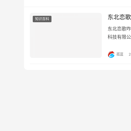
东北恋歌
知识百科
东北恋歌咋
科技有限公
品，秦小珍
《东北恋歌
孤蓝
（包贝尔饰