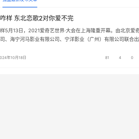
咋样 东北恋歌2对你爱不完
样5月13日，2021爱奇艺世界·大会在上海隆重开幕。由北京爱
司、海宁河马影业有限公司、宁洋影业（广州）有限公司联合出
执导，包贝尔监制，包贝尔、乔杉、潘斌龙、梁颂晴主演的电影
》在本次大会上发布概念预告和概念海报，影片讲述社会青年于
2024年10月18日
81
4
0
）与“女神”