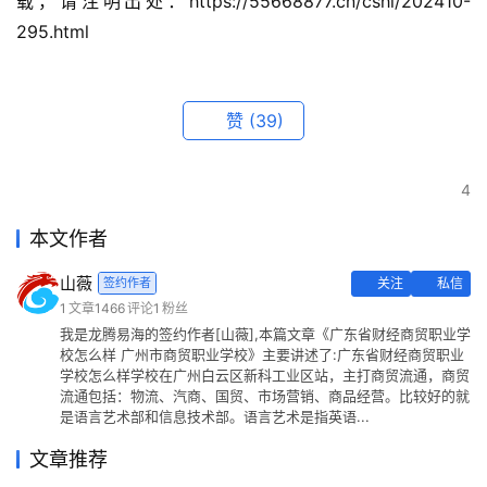
载，请注明出处：https://55668877.cn/cshi/202410-
295.html
赞
(39)
4
本文作者
山薇
签约作者
关注
私信
1
文章
1466
评论
1
粉丝
我是龙腾易海的签约作者[山薇],本篇文章《广东省财经商贸职业学
校怎么样 广州市商贸职业学校》主要讲述了:广东省财经商贸职业
学校怎么样学校在广州白云区新科工业区站，主打商贸流通，商贸
流通包括：物流、汽商、国贸、市场营销、商品经营。比较好的就
是语言艺术部和信息技术部。语言艺术是指英语...
文章推荐