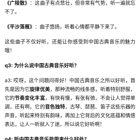
《广陵散》
：这曲子有点悲壮，但非常有气势，听一遍就忘
不了。
《平沙落雁》
：曲子悠扬，听着心情都平静下来了。
这些曲子不仅好听，还能让你感受到中国古典音乐的魅力
哦！
q3: 为什么说中国古典音乐好听？
a3: 哎呀，这个问题问得好！中国古典音乐之所以好听，首
先是因为它
旋律优美
，那种流畅的线条感，听着特别舒服，
它的
节奏变化丰富
，有快有慢，有张有弛，不会让人觉得单
调，还有啊，它的
音色独特
，古琴、琵琶、笛子这些乐器的
声音，听起来特别有韵味，再加上它背后的文化底蕴和情感
表达，让人一听就入了迷，所以说它好听啊！
q4: 听中国古典音乐能带来什么好处？