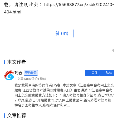
载，请注明出处：https://55668877.cn/zsbk/202410-
404.html
赞
(61)
4
本文作者
巧春
签约作者
关注
私信
3
文章
1466
评论
1
粉丝
我是龙腾易海的签约作者[巧春],本篇文章《江西高中会考网上怎么
缴费 江西省教育考试院网站缴费入口》主要讲述了:江西高中会考
网上怎么缴费缴费方法如下： 1.输入考籍号和身份证号,点击“登录”
2.登录后,点击“开始缴费”3.进入网上缴费菜单,首先查看考籍号和
姓名是否考生本人,所报考课程和对...
文章推荐