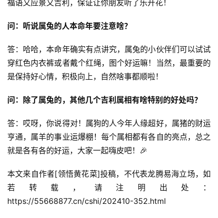
福语又应景又吉利，保证让你朋友听了乐开花！
问：听说属兔的人本命年要注意啥？
答：哈哈，本命年确实有点讲究，属兔的小伙伴们可以试试
穿红色内衣裤或者戴个红绳，图个好运嘛！当然，最重要的
是保持好心情，积极向上，自然啥事都顺啦！
问：除了属兔的，其他几个吉利属相有啥特别的好处吗？
答：哎呀，你说得对！属狗的人今年人缘超好，属猪的财运
亨通，属羊的事业运爆棚！每个属相都有各自的亮点，总之
就是各有各的好运，大家一起嗨皮吧！🎉
本文来自作者[领悟黄花菜]投稿，不代表龙腾易海立场，如
若转载，请注明出处：
https://55668877.cn/cshi/202410-352.html