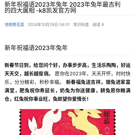
新年祝福语2023年兔年 2023年兔年最吉利
的四大属相 -k8凯发官方网
领悟黄花菜
2024年10月28日 04:01
常识科普
阅读 8
新年祝福语2023年兔年
新春节日到，给您问个好，办事步步高，生活乐陶陶，好运
天天交，越长越俊俏。
 愿你在2023年，天天开怀，时时快
乐，分分精彩，秒秒幸福。 
新春福兔送吉祥，银兔进家富
满堂，肥兔祝你寿延长，奶兔为你送健康，耕兔愿你粮满
仓，红兔祝你事业旺，兔郎望你爱情长！