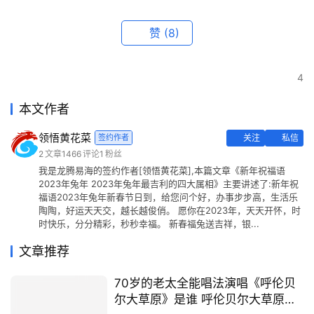
赞
(8)
4
本文作者
领悟黄花菜
签约作者
关注
私信
2
文章
1466
评论
1
粉丝
我是龙腾易海的签约作者[领悟黄花菜],本篇文章《新年祝福语
2023年兔年 2023年兔年最吉利的四大属相》主要讲述了:新年祝
福语2023年兔年新春节日到，给您问个好，办事步步高，生活乐
陶陶，好运天天交，越长越俊俏。 愿你在2023年，天天开怀，时
时快乐，分分精彩，秒秒幸福。 新春福兔送吉祥，银...
文章推荐
70岁的老太全能唱法演唱《呼伦贝
尔大草原》是谁 呼伦贝尔大草原歌