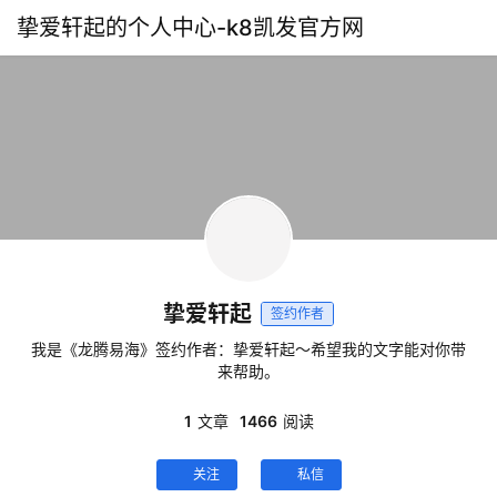
挚爱轩起的个人中心-k8凯发官方网
挚爱轩起
签约作者
我是《龙腾易海》签约作者：挚爱轩起～希望我的文字能对你带
来帮助。
1
文章
1466
阅读
关注
私信