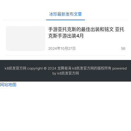
冰珍最新发布文章
手游亚托克斯的最佳出装和铭文 亚托
克斯手游出装4月
2024年10月27日
56
k8凯发官方网 copyright © 2024 龙腾易海 k8凯发官方网的版权所有 powered
by
k8凯发官方网
网站地图