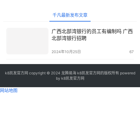
千凡最新发布文章
广西北部湾银行的员工有编制吗 广西
北部湾银行招聘
2024年10月25日
67
k8凯发官方网 copyright © 2024 龙腾易海 k8凯发官方网的版权所有 powered
by
k8凯发官方网
网站地图