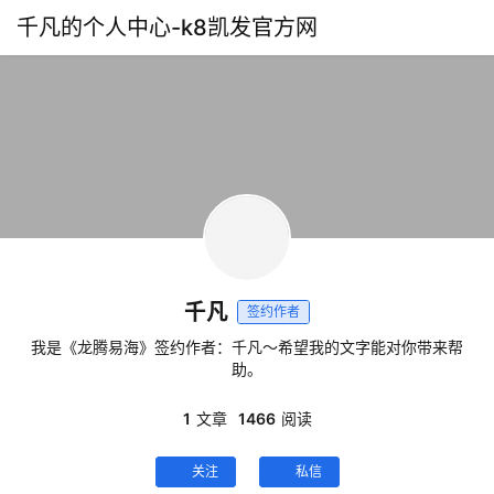
千凡的个人中心-k8凯发官方网
千凡
签约作者
我是《龙腾易海》签约作者：千凡～希望我的文字能对你带来帮
助。
1
文章
1466
阅读
关注
私信