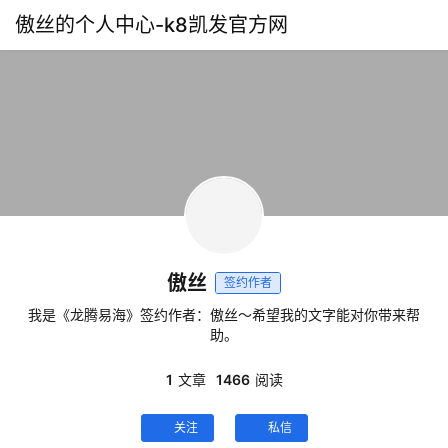
傲丝的个人中心-k8凯发官方网
傲丝
签约作者
我是《龙腾易海》签约作者：傲丝～希望我的文字能对你带来帮
助。
1
文章
1466
阅读
关注
私信