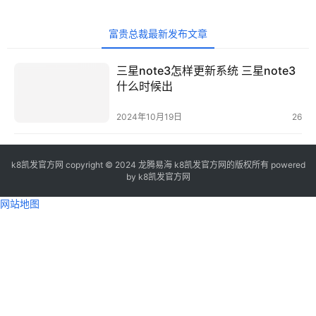
富贵总裁最新发布文章
三星note3怎样更新系统 三星note3
什么时候出
2024年10月19日
26
k8凯发官方网 copyright © 2024 龙腾易海 k8凯发官方网的版权所有 powered
by
k8凯发官方网
网站地图