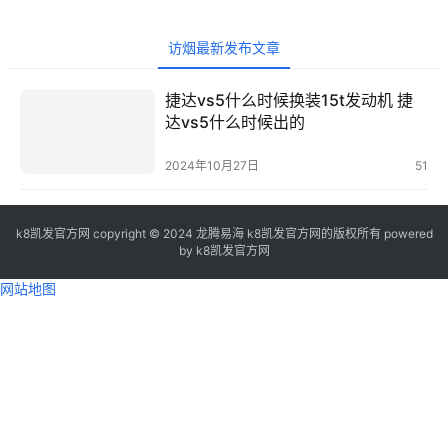
访烟最新发布文章
捷达vs5什么时候换装15t发动机 捷
达vs5什么时候出的
2024年10月27日
51
k8凯发官方网 copyright © 2024 龙腾易海 k8凯发官方网的版权所有 powered
by
k8凯发官方网
网站地图