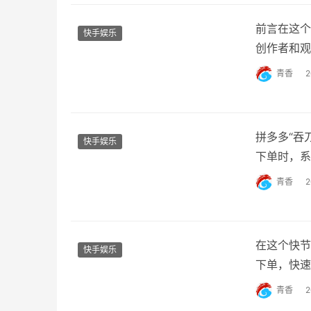
前言在这个
快手娱乐
创作者和观
一个难题，
青香
放和粉丝，
引观众的关
拼多多“吞
快手娱乐
下单时，系
者的广泛关
青香
了大量用户
多多吞刀严
在这个快节
快手娱乐
下单，快速
小时下单服
青香
将以小红书