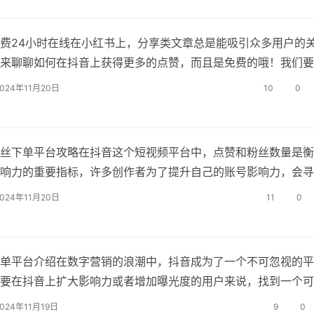
小时下单平台是
费24小时在线在小红书上，分享类文章总是能吸引众多用户的
来聊聊如何在抖音上获得更多的点赞，而且是免费的哦！我们要
赞不仅仅是一个数字，它代表着你的内容是否受欢迎，是否能够
2024年11月20日
10
0
众，如何做到免费获得点赞呢？内容为王：制作高质量的视频内
的基础，互动交流：
丝下单平台攻略在抖音这个短视频平台中，点赞和粉丝数量是衡
响力的重要指标，许多创作者为了提升自己的账号影响力，会寻
增加点赞和粉丝，我们就来探讨一下抖音点赞粉丝下单平台和超
2024年11月20日
11
0
，帮助大家更好地理解和使用这些工具，平台选择与使用在选择
下单平台时，我们需
单平台介绍在数字营销的浪潮中，抖音成为了一个不可忽视的平
要在抖音上扩大影响力或者增加曝光度的用户来说，找到一个可
平台至关重要，我们将介绍一个名为“dy评论下单”的低价下单平
2024年11月19日
9
0