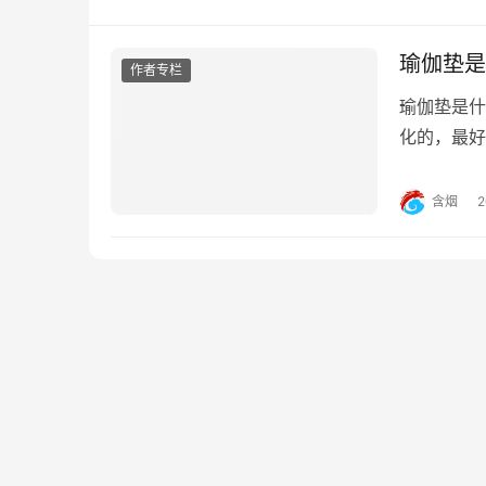
瑜伽垫是
作者专栏
瑜伽垫是什
化的，最好
是可以的。
材质的。瑜
含烟
造鞋底，