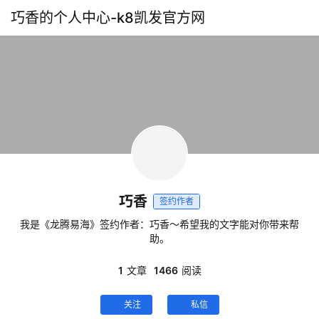
巧香的个人中心-k8凯发官方网
巧香
签约作者
我是《龙腾易海》签约作者：巧香～希望我的文字能对你带来帮
助。
1
文章
1466
阅读
关注
私信