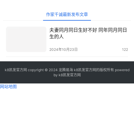
作家千诚最新发布文章
夫妻同月同日生好不好 同年同月同日
生的人
2024年10月23日
122
k8凯发官方网 copyright © 2024 龙腾易海 k8凯发官方网的版权所有 powered
by
k8凯发官方网
网站地图