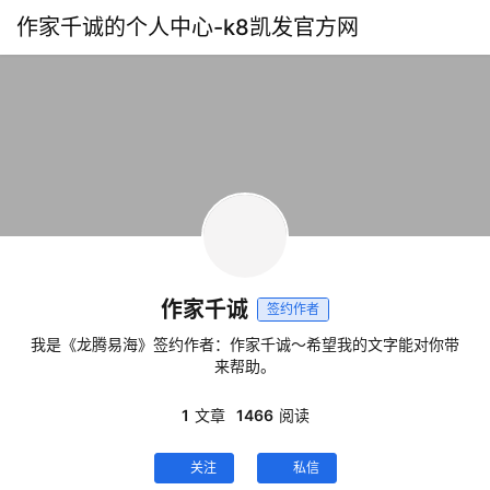
作家千诚的个人中心-k8凯发官方网
作家千诚
签约作者
我是《龙腾易海》签约作者：作家千诚～希望我的文字能对你带
来帮助。
1
文章
1466
阅读
关注
私信