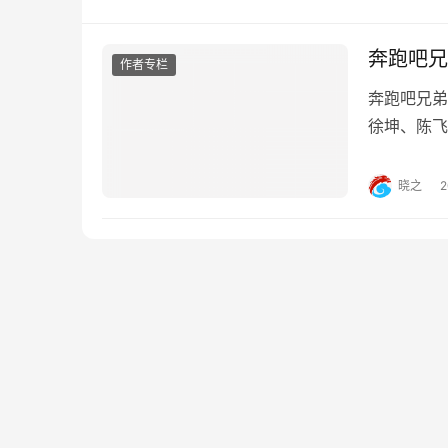
奔跑吧兄
作者专栏
奔跑吧兄弟
徐坤、陈飞
分别为李晨
已经宣布的
晓之
制，官方在