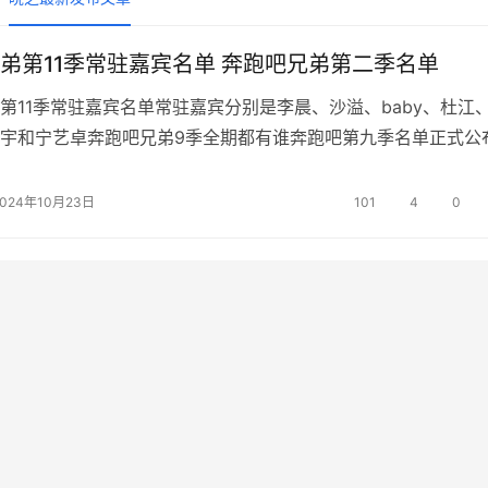
弟第11季常驻嘉宾名单 奔跑吧兄弟第二季名单
第11季常驻嘉宾名单常驻嘉宾分别是李晨、沙溢、baby、杜江
宇和宁艺卓奔跑吧兄弟9季全期都有谁奔跑吧第九季名单正式公
、angelababy、郑恺、沙溢、蔡徐坤、黄旭熙、宋雨琦。除了
郭麒麟因为档期缺席外，郭麒麟是因为档期冲突无法参与全部录
2024年10月23日
101
4
0
随