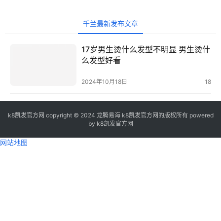
千兰最新发布文章
17岁男生烫什么发型不明显 男生烫什
么发型好看
2024年10月18日
18
k8凯发官方网 copyright © 2024 龙腾易海 k8凯发官方网的版权所有 powered
by
k8凯发官方网
网站地图