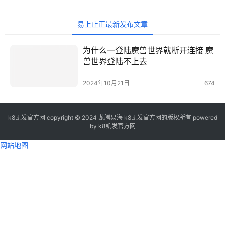
易上止正最新发布文章
为什么一登陆魔兽世界就断开连接 魔
兽世界登陆不上去
2024年10月21日
674
k8凯发官方网 copyright © 2024 龙腾易海 k8凯发官方网的版权所有 powered
by
k8凯发官方网
网站地图