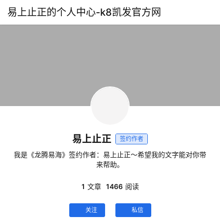
易上止正的个人中心-k8凯发官方网
易上止正
签约作者
我是《龙腾易海》签约作者：易上止正～希望我的文字能对你带
来帮助。
1
文章
1466
阅读
关注
私信